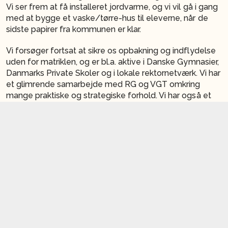
Vi ser frem at få installeret jordvarme, og vi vil gå i gang
med at bygge et vaske/tørre-hus til eleverne, når de
sidste papirer fra kommunen er klar.
Vi forsøger fortsat at sikre os opbakning og indflydelse
uden for matriklen, og er bl.a. aktive i Danske Gymnasier,
Danmarks Private Skoler og i lokale rektornetværk. Vi har
et glimrende samarbejde med RG og VGT omkring
mange praktiske og strategiske forhold. Vi har også et
rigtig godt samarbejde med Hovedstadens Kristne
Gymnasium, og KPI, hvoraf sidstnævnte netop har fået
ny leder.
I Australien findes en fortælling om fårebønder, som skal
passe fåreflokke, der græsser på meget store
landområder. Bønderne/farmerne kan enten sætte
hegn op eller grave brønde for at holde styr på fårene!
Ofte vælger de brøndene, så fårene af sig selv samles
der. På samme måde må vi vægte vores pædagogiske
og profilmæssige rammesætning og attraktive