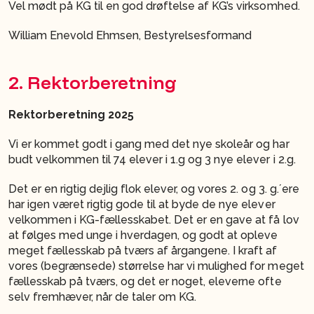
Vel mødt på KG til en god drøftelse af KG’s virksomhed.
William Enevold Ehmsen, Bestyrelsesformand
2. Rektorberetning
Rektorberetning 2025
Vi er kommet godt i gang med det nye skoleår og har
budt velkommen til 74 elever i 1.g og 3 nye elever i 2.g.
Det er en rigtig dejlig flok elever, og vores 2. og 3. g.´ere
har igen været rigtig gode til at byde de nye elever
velkommen i KG-fællesskabet. Det er en gave at få lov
at følges med unge i hverdagen, og godt at opleve
meget fællesskab på tværs af årgangene. I kraft af
vores (begrænsede) størrelse har vi mulighed for meget
fællesskab på tværs, og det er noget, eleverne ofte
selv fremhæver, når de taler om KG.