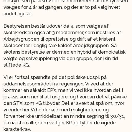
bestyrelsen på årsmødet. Medlemmerne af bestyrelsen
vælges for 4 år ad gangen, og der er to på valg hvert
andet lige år.
Bestyrelsen består udover de 4, som vælges af
skolekredsen også af 3 medlemmer, som indstilles af
Arbejdsgruppen til oprettelse og drift af et kristent
skolecenter. I daglig tale kaldet Arbejdsgruppen. Så
skolens bestyrelse er dermed en hybrid af demokratisk
valgte og selvsupplering via den gruppe, der i sin tid
stiftede KG.
Vi er fortsat spændte på det politiske udspil på
uddannelsesområdet fra regeringen. Vi ved at der
kommer en såkaldt EPX, men vi ved ikke hvordan det i
praksis kommer til at fungere, og hvordan det vil påvirke
den STX, som KG tilbyder. Det er svært at spå om, hvor
vi ender her. Vi holder øje med mulighederne og
forventer ikke umiddelbart en mindre søgning til 30/31,
da næsten alle, som vælger KG opfylder de øgede
karakterkrav.