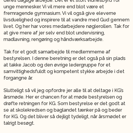
deres daglige arbejde. Det er et stort vidnesbyrd for
unge mennesker. Vi vil mere end blot være et
fremragende gymnasium. Vi vil også give eleverne
livsduelighed og inspirere til at vandre med Gud gennem
livet. Og her har vores medarbejdere nøglerollen. Tak for
at give mere af jer selv end blot undervisning,
madlavning, rengøring og håndværksarbejde.
Tak for et godt samarbejde til medlemmerne af
bestyrelsen. I denne beretning er det også på sin plads
at takke Jacob og den øvrige ledergruppe for et
samvittighedsfuldt og kompetent stykke arbejde i det
forgangne år.
Slutteligt så vil jeg opfordre jer alle til at deltage i KG’s
årsmøde. Her er chancen for at møde bestyrelsen og
drøfte retningen for KG. Som bestyrelse er det godt at
se at skolekredsen og baglandet tænker på og beder
for KG. Og det bliver så dejligt tydeligt, når årsmødet er
talrigt besøgt.