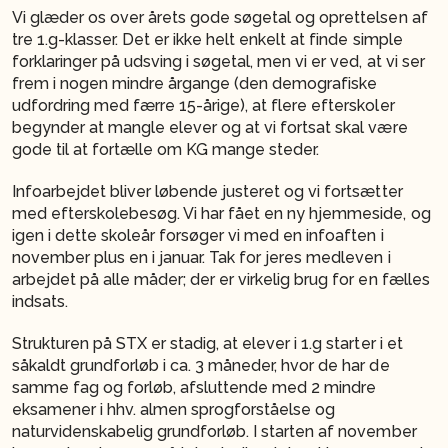
Vi glæder os over årets gode søgetal og oprettelsen af
tre 1.g-klasser. Det er ikke helt enkelt at finde simple
forklaringer på udsving i søgetal, men vi er ved, at vi ser
frem i nogen mindre årgange (den demografiske
udfordring med færre 15-årige), at flere efterskoler
begynder at mangle elever og at vi fortsat skal være
gode til at fortælle om KG mange steder.
Infoarbejdet bliver løbende justeret og vi fortsætter
med efterskolebesøg. Vi har fået en ny hjemmeside, og
igen i dette skoleår forsøger vi med en infoaften i
november plus en i januar. Tak for jeres medleven i
arbejdet på alle måder; der er virkelig brug for en fælles
indsats.
Strukturen på STX er stadig, at elever i 1.g starter i et
såkaldt grundforløb i ca. 3 måneder, hvor de har de
samme fag og forløb, afsluttende med 2 mindre
eksamener i hhv. almen sprogforståelse og
naturvidenskabelig grundforløb. I starten af november