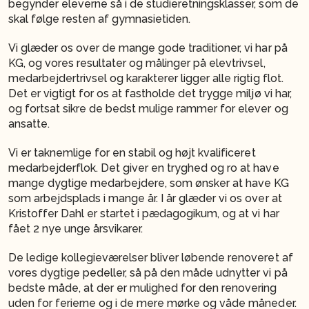
begynder eleverne så i de studieretningsklasser, som de
skal følge resten af gymnasietiden.
Vi glæder os over de mange gode traditioner, vi har på
KG, og vores resultater og målinger på elevtrivsel,
medarbejdertrivsel og karakterer ligger alle rigtig flot.
Det er vigtigt for os at fastholde det trygge miljø vi har,
og fortsat sikre de bedst mulige rammer for elever og
ansatte.
Vi er taknemlige for en stabil og højt kvalificeret
medarbejderflok. Det giver en tryghed og ro at have
mange dygtige medarbejdere, som ønsker at have KG
som arbejdsplads i mange år. I år glæder vi os over at
Kristoffer Dahl er startet i pædagogikum, og at vi har
fået 2 nye unge årsvikarer.
De ledige kollegieværelser bliver løbende renoveret af
vores dygtige pedeller, så på den måde udnytter vi på
bedste måde, at der er mulighed for den renovering
uden for ferierne og i de mere mørke og våde måneder.