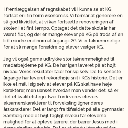
I fremlæggelsen af regnskabet vil I kunne se at KG
fortsat er i fin form økonomisk. Vi formår at generere en
så god likviditet, at vi kan fortsætte renoveringen af
skolen i et fint tempo. Optaget det dette skoleår har
været flot, og der er mange elever på KG på trods af en
lidt mindre end normal årgang i 2G. Vi er taknemmelige
for at så mange forældre og elever vælger KG.
Jeg vil også gerne udtrykke stor taknemmelighed til
medarbejderne på KG. De har igen leveret på et højt
niveau. Vores resultater taler for sig selv. De to seneste
årgange har leveret rekordhøje snit i KG’s historie. Det er
ikke et mål i sig selv at elever på KG skal have høje
karakterer, men uanset hvordan man vender det, så er
det et kvalitetstegn. Især fordi vores elevers
eksamenskarakterer til forveksling ligner deres
årskarakterer. Det er langt fra tilfældet på alle gymnasier.
Samtidig med et højt fagligt niveau får eleverne
mulighed for at opleve lærere, der bærer Jesus med i