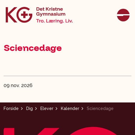
Sciencedage
09 nov. 2026
Forside
Dig
Elever
Kalender
Sciencedage