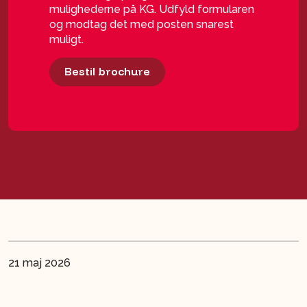
mulighederne på KG. Udfyld formularen
og modtag det med posten snarest
muligt.
Bestil brochure
21 maj 2026